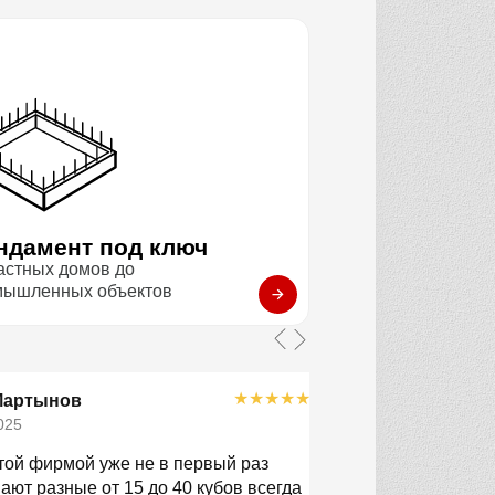
ндамент под ключ
астных домов до
мышленных объектов
★
★
★
★
★
Мартынов
Филиппов 
025
23.11.2025
той фирмой уже не в первый раз
В этот раз везли 
ют разные от 15 до 40 кубов всегда
чётко по времени