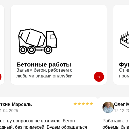
Бетонные работы
Фу
Зальем бетон, работаем с
От ч
любыми видами опалубки
про
★
★
★
★
★
Уткин Марсель
Олег 
1.04.2025
12.12.2
еству вопросов не возникло, бетон
Работаю с э
одный, без примесей. Будем обращаться
объёмы быва