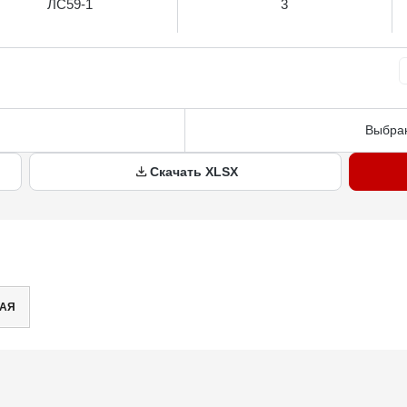
ЛС59-1
3
Выбран
Скачать XLSX
НАЯ