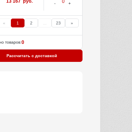
13 167 руб.
«
1
2
...
23
»
о товаров:
0
Рассчитать с доставкой