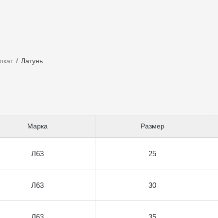
окат
Латунь
Марка
Размер
Л63
25
Л63
30
Л63
35