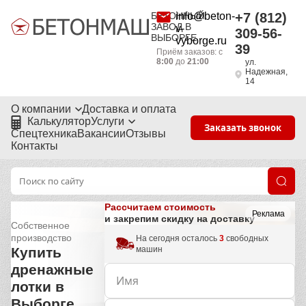
БЕТОННЫЙ
info@beton-
+7 (812)
ЗАВОД В
v-
309-56-
ВЫБОРГЕ
vyborge.ru
39
Приём заказов: с
8:00
до
21:00
ул.
Надежная,
14
О компании
Доставка и оплата
Калькулятор
Услуги
Заказать звонок
Спецтехника
Вакансии
Отзывы
Контакты
Рассчитаем стоимость
Реклама
и закрепим скидку на доставку
Собственное
производство
На сегодня осталось
3
свободных
машин
Купить
дренажные
лотки в
Выборге