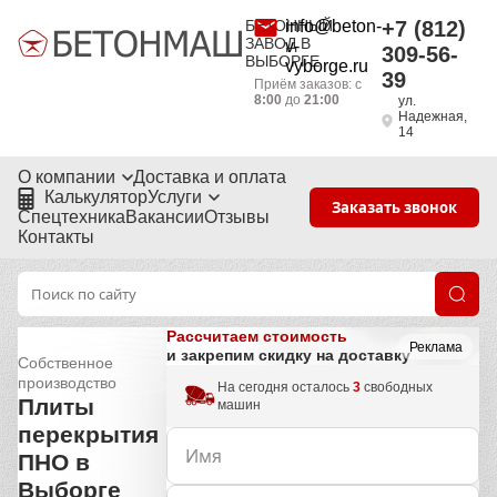
БЕТОННЫЙ
info@beton-
+7 (812)
ЗАВОД В
v-
309-56-
ВЫБОРГЕ
vyborge.ru
39
Приём заказов: с
8:00
до
21:00
ул.
Надежная,
14
О компании
Доставка и оплата
Калькулятор
Услуги
Заказать звонок
Спецтехника
Вакансии
Отзывы
Контакты
Рассчитаем стоимость
Реклама
и закрепим скидку на доставку
Собственное
производство
На сегодня осталось
3
свободных
Плиты
машин
перекрытия
ПНО в
Выборге