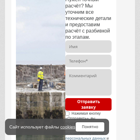
расчёт? Мы
уточним все
технические детали
и предоставим
расчёт с разбивкой
по этапам.
Отправить
заявку
Нажимая кнопку
«Отправить», вы
подтверждаете, что
Понятно
Сайт использует файлы
cookies
ознакомились с
условиями обработки
персональных данных
и