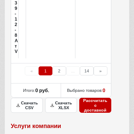
3
9
-
1
2
-
8
А
т
V
«
1
2
...
14
»
Итого:
0 руб.
Выбрано товаров:
0
Рассчитать
Скачать
Скачать
с
CSV
XLSX
доставкой
Услуги компании