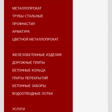
МЕТАЛЛОПРОКАТ
ТРУБЫ СТАЛЬНЫЕ
ПРОФНАСТИЛ
АРМАТУРА
ЦВЕТНОЙ МЕТАЛЛОПРОКАТ
ЖЕЛЕЗОБЕТОННЫЕ ИЗДЕЛИЯ
ДОРОЖНЫЕ ПЛИТЫ
БЕТОННЫЕ КОЛЬЦА
ПЛИТЫ ПЕРЕКРЫТИЙ
БЕТОННЫЕ ЗАБОРЫ
ВОДООТВОДНЫЕ ЛОТКИ
УСЛУГИ