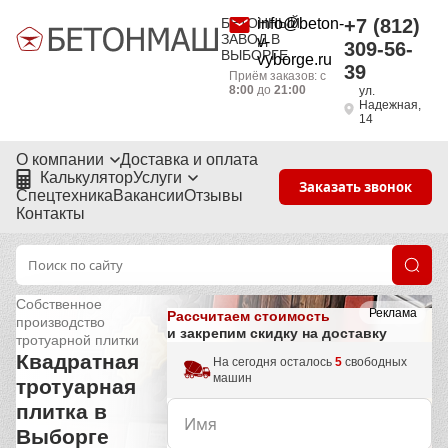
БЕТОННЫЙ
info@beton-
+7 (812)
ЗАВОД В
v-
309-56-
ВЫБОРГЕ
vyborge.ru
39
Приём заказов: с
8:00
до
21:00
ул.
Надежная,
14
О компании
Доставка и оплата
Калькулятор
Услуги
Заказать звонок
Спецтехника
Вакансии
Отзывы
Контакты
Собственное
Реклама
Рассчитаем стоимость
производство
и закрепим скидку на доставку
тротуарной плитки
Квадратная
На сегодня осталось
5
свободных
машин
тротуарная
плитка в
Выборге