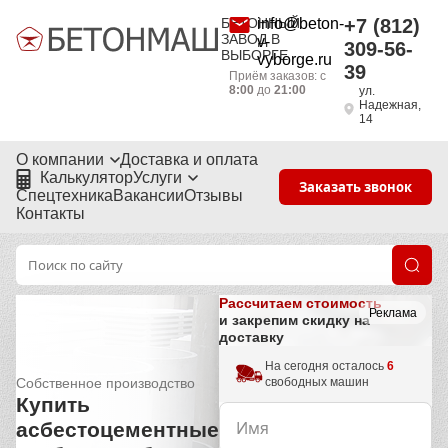
БЕТОННЫЙ
info@beton-
+7 (812)
ЗАВОД В
v-
309-56-
ВЫБОРГЕ
vyborge.ru
39
Приём заказов: с
8:00
до
21:00
ул.
Надежная,
14
О компании
Доставка и оплата
Калькулятор
Услуги
Заказать звонок
Спецтехника
Вакансии
Отзывы
Контакты
Рассчитаем стоимость
Реклама
и закрепим скидку на
доставку
На сегодня осталось
6
свободных машин
Собственное производство
Купить
асбестоцементные