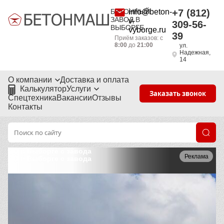
БЕТОННЫЙ
info@beton-
+7 (812)
ЗАВОД В
v-
309-56-
ВЫБОРГЕ
vyborge.ru
39
Приём заказов: с
8:00
до
21:00
ул.
Надежная,
14
О компании
Доставка и оплата
Калькулятор
Услуги
Заказать звонок
Спецтехника
Вакансии
Отзывы
Контакты
ПО в Выборге с завода
Реклама
ПО в Выборге с завода