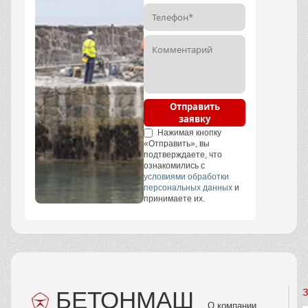
Отправить
заявку
Нажимая кнопку
«Отправить», вы
подтверждаете, что
ознакомились с
условиями обработки
персональных данных
и
принимаете их.
БЕТОНМАШ
З
О компании