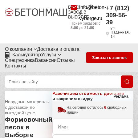
БЕТОННЫЙ
info@beton-
+7 (812)
ЗАВОД В
v-
309-56-
ВЫБОРГЕ
vyborge.ru
39
Приём заказов: с
8:00
до
21:00
ул.
Надежная,
14
О компании
Доставка и оплата
Калькулятор
Услуги
Заказать звонок
Спецтехника
Вакансии
Отзывы
Контакты
Рассчитаем стоимость доставки
Реклама
и закрепим скидку
Нерудные материалы
с доставкой по
На сегодня осталось
6
свободных
машин
выгодной цене
Формовочный
песок в
Выборге