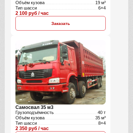
Объём кузова
19 м³
Тип шасси
6×4
2 100 руб / час
Заказать
Самосвал 35 м3
Грузоподъёмность
40 т
Объём кузова
35 м³
Тип шасси
8×4
2 350 руб / час