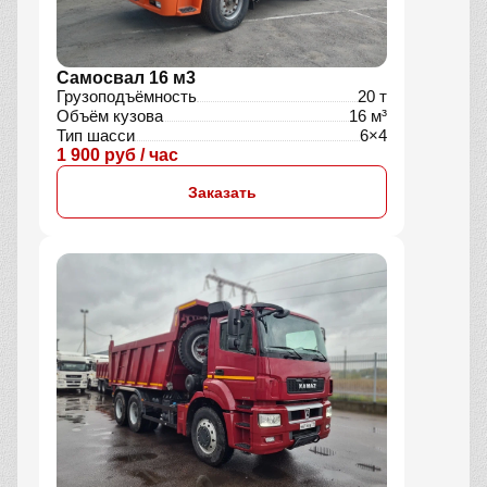
Самосвал 16 м3
Грузоподъёмность
20 т
Объём кузова
16 м³
Тип шасси
6×4
1 900 руб / час
Заказать