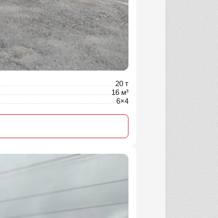
20 т
16 м³
6×4