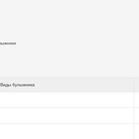
лыжники
Виды булыжника