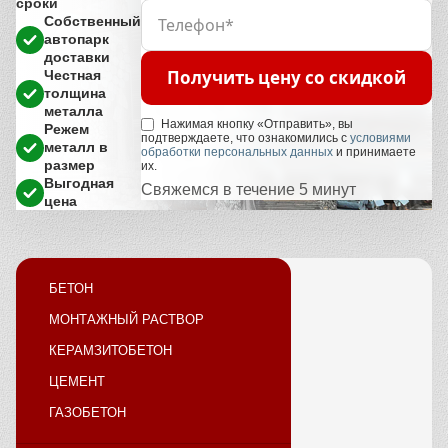
сроки
Собственный
автопарк
доставки
Получить цену со скидкой
Честная
толщина
металла
Нажимая кнопку «Отправить», вы
Режем
подтверждаете, что ознакомились с
условиями
металл в
обработки персональных данных
и принимаете
размер
их.
Выгодная
Свяжемся в течение 5 минут
цена
БЕТОН
МОНТАЖНЫЙ РАСТВОР
КЕРАМЗИТОБЕТОН
ЦЕМЕНТ
ГАЗОБЕТОН