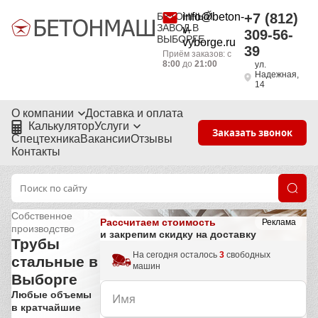
БЕТОННЫЙ
info@beton-
+7 (812)
ЗАВОД В
v-
309-56-
ВЫБОРГЕ
vyborge.ru
39
Приём заказов: с
8:00
до
21:00
ул.
Надежная,
14
О компании
Доставка и оплата
Калькулятор
Услуги
Заказать звонок
Спецтехника
Вакансии
Отзывы
Контакты
Собственное
Рассчитаем стоимость
Реклама
производство
и закрепим скидку на доставку
Трубы
На сегодня осталось
3
свободных
стальные в
машин
Выборге
Любые объемы
в кратчайшие